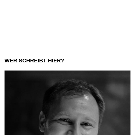
Be
me
Ko
ve
WER SCHREIBT HIER?