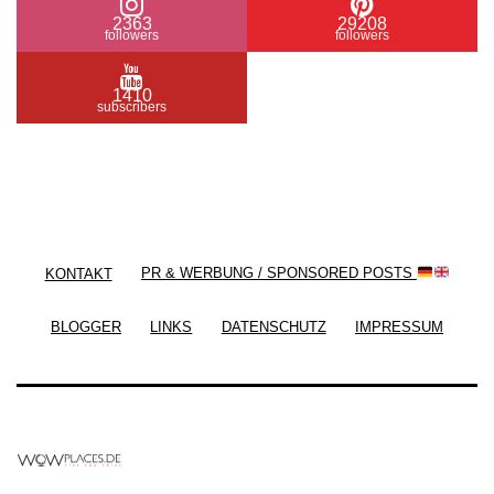
2363
29208
followers
followers
1410
subscribers
/ Free WordPress Plugins and WordPress Themes
by
Silicon Themes
. Join us right now!
KONTAKT
PR & WERBUNG / SPONSORED POSTS
BLOGGER
LINKS
DATENSCHUTZ
IMPRESSUM