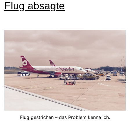
Flug absagte
Berlin
Topbonus
Meilen?
Flug gestrichen – das Problem kenne ich.