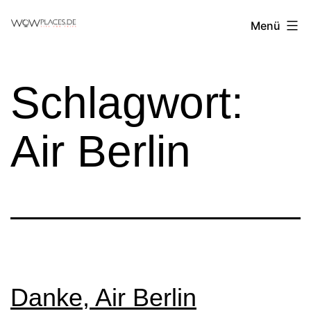
Zum
Reiseblog
Menü
Inhalt
WowPlaces.de
springen
Schlagwort:
Air Berlin
Danke, Air Berlin