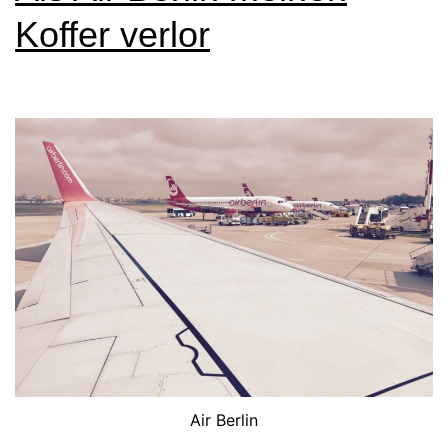
Flug
Koffer verlor
absagte
Air Berlin