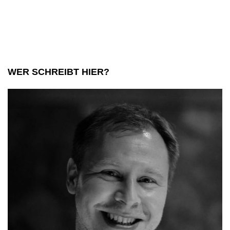
Ko
ve
WER SCHREIBT HIER?