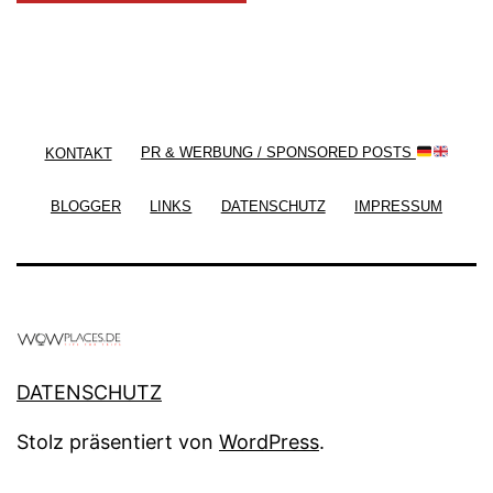
/ Free WordPress Plugins and WordPress Themes
by
Silicon Themes
. Join us right now!
KONTAKT
PR & WERBUNG / SPONSORED POSTS
BLOGGER
LINKS
DATENSCHUTZ
IMPRESSUM
DATENSCHUTZ
Stolz präsentiert von
WordPress
.