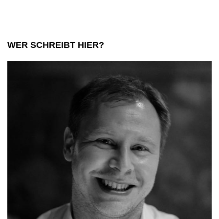
Sylvie
Meis
WER SCHREIBT HIER?