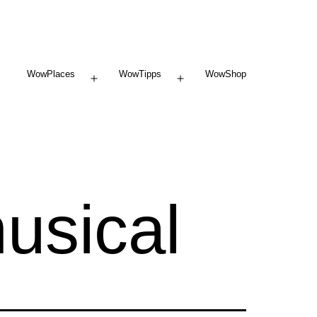
WowPlaces
WowTipps
WowShop
Menü
Menü
öffnen
öffnen
usical