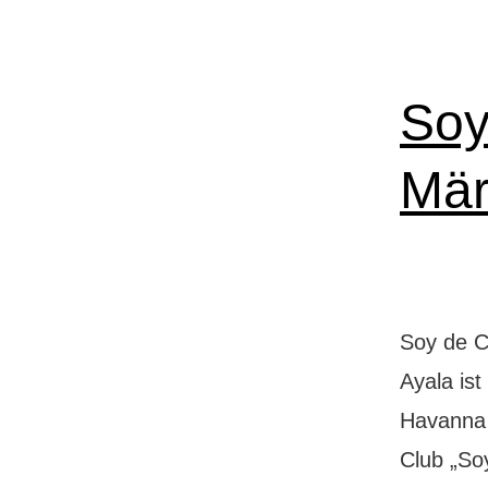
Soy
Mär
Soy de C
Ayala is
Havanna 
Club „So