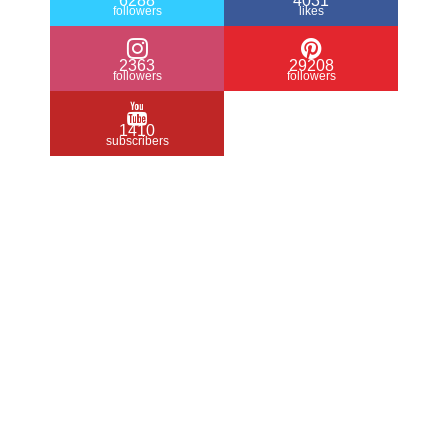
6288
4031
followers
likes
2363
29208
followers
followers
1410
subscribers
/ Free WordPress Plugins and WordPress
Themes by
Silicon Themes
. Join us right
now!