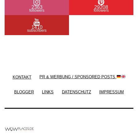
2363
29208
followers
followers
1410
subscribers
/ Free WordPress Plugins and WordPress Themes
by
Silicon Themes
. Join us right now!
KONTAKT
PR & WERBUNG / SPONSORED POSTS
BLOGGER
LINKS
DATENSCHUTZ
IMPRESSUM