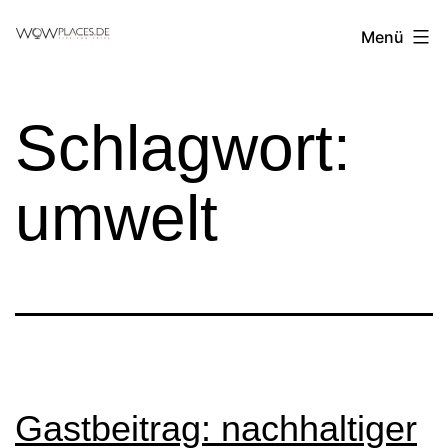
Zum
Reiseblog
Menü
Inhalt
WowPlaces.de
springen
Schlagwort:
umwelt
Gastbeitrag: nachhaltiger