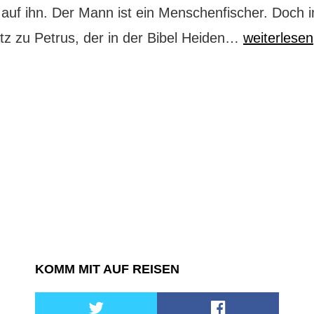
t auf ihn. Der Mann ist ein Menschenfischer. Doch 
Die
z zu Petrus, der in der Bibel Heiden…
weiterlesen
Menschenfi
vor
dem
Vatikan
KOMM MIT AUF REISEN