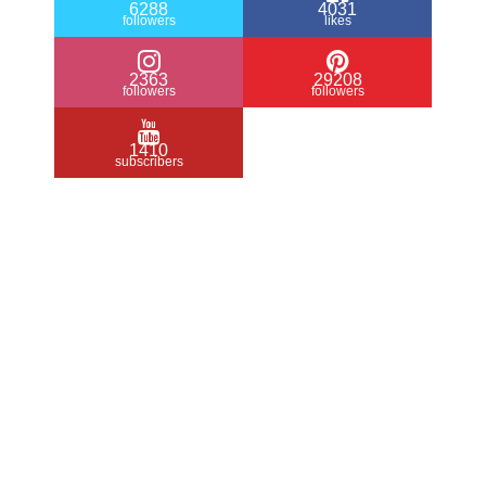
6288
4031
followers
likes
2363
29208
followers
followers
1410
subscribers
/ Free WordPress Plugins and WordPress
Themes by
Silicon Themes
. Join us right
now!