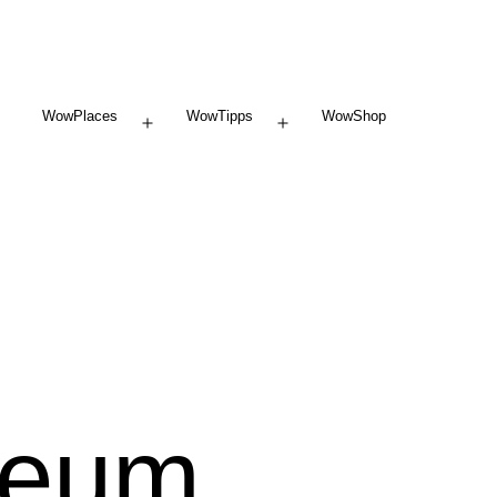
WowPlaces
WowTipps
WowShop
Menü
Menü
öffnen
öffnen
seum