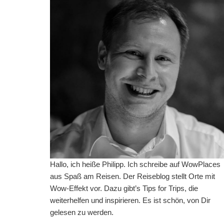
Hallo, ich heiße Philipp. Ich schreibe auf WowPlaces
aus Spaß am Reisen. Der Reiseblog stellt Orte mit
Wow-Effekt vor. Dazu gibt’s Tips for Trips, die
weiterhelfen und inspirieren. Es ist schön, von Dir
gelesen zu werden.