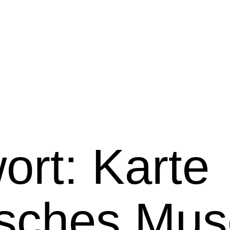
ort:
Karte
isches Mu