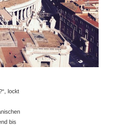
“, lockt
anischen
nd bis