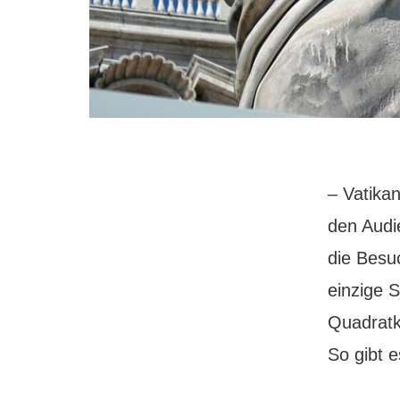
– Vatika
den Audie
die Besu
einzige S
Quadratk
So gibt 