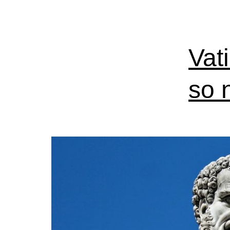
Vat
so 