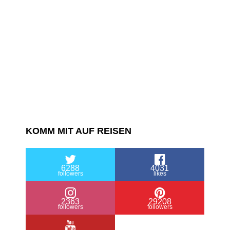
dem
Vatikan
KOMM MIT AUF REISEN
6288
4031
followers
likes
2363
29208
followers
followers