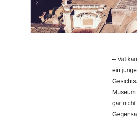
– Vatikan
ein jung
Gesichts
Museum b
gar nich
Gegensat