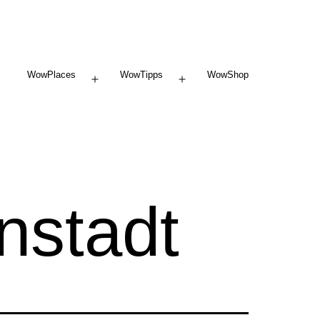
WowPlaces
WowTipps
WowShop
Menü
Menü
öffnen
öffnen
nstadt