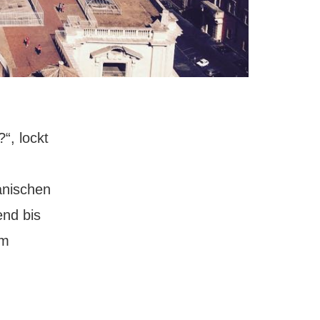
“, lockt
anischen
nd bis
im
scher