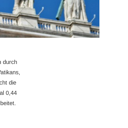
n durch
Vatikans,
cht die
al 0,44
beitet.