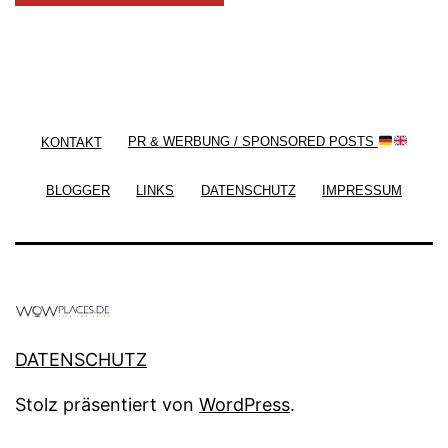
/ Free WordPress Plugins and WordPress Themes
by
Silicon Themes
. Join us right now!
KONTAKT
PR & WERBUNG / SPONSORED POSTS
BLOGGER
LINKS
DATENSCHUTZ
IMPRESSUM
DATENSCHUTZ
Stolz präsentiert von
WordPress
.