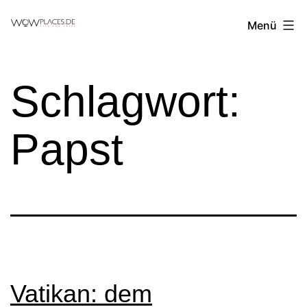
Zum
Reiseblog
Menü
Inhalt
WowPlaces.de
springen
Schlagwort:
Papst
Vatikan: dem