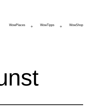
WowPlaces
WowTipps
WowShop
Menü
Menü
öffnen
öffnen
unst