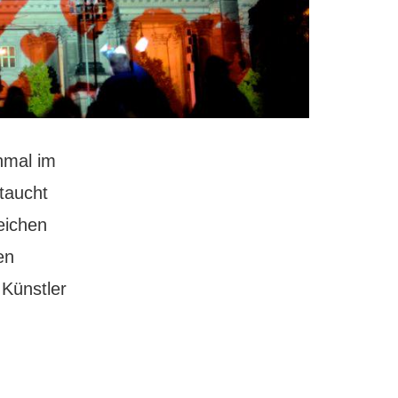
inmal im
 taucht
eichen
en
 Künstler