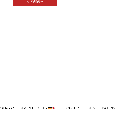
subscribers
/ Free WordPress Plugins and WordPress
Themes by
Silicon Themes
. Join us right
now!
RBUNG / SPONSORED POSTS
BLOGGER
LINKS
DATEN