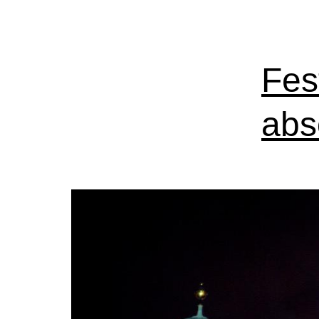
Fest
abs