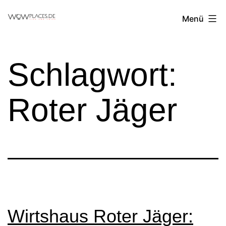
Zum
Reiseblog
Menü
Inhalt
WowPlaces.de
springen
Schlagwort:
Roter Jäger
Wirtshaus Roter Jäger: