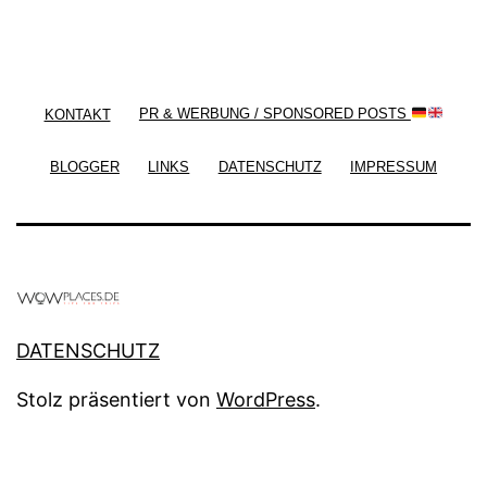
/ Free WordPress Plugins and WordPress Themes
by
Silicon Themes
. Join us right now!
KONTAKT
PR & WERBUNG / SPONSORED POSTS
BLOGGER
LINKS
DATENSCHUTZ
IMPRESSUM
DATENSCHUTZ
Stolz präsentiert von
WordPress
.