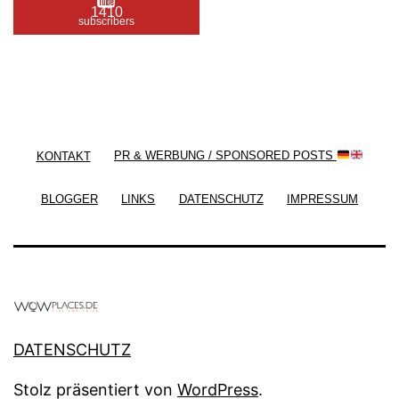
1410
subscribers
/ Free WordPress Plugins and WordPress Themes
by
Silicon Themes
. Join us right now!
KONTAKT
PR & WERBUNG / SPONSORED POSTS
BLOGGER
LINKS
DATENSCHUTZ
IMPRESSUM
DATENSCHUTZ
Stolz präsentiert von
WordPress
.