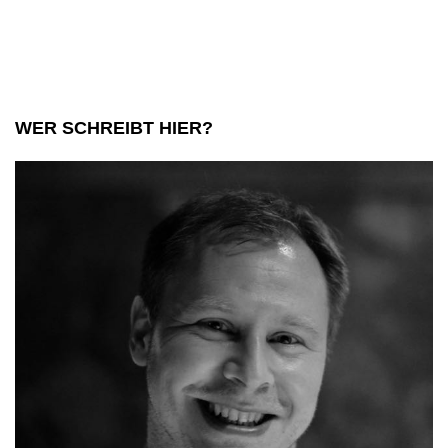
in
Bildern
WER SCHREIBT HIER?