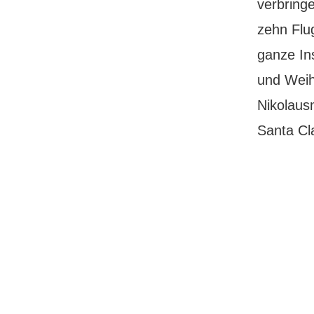
verbring
zehn Flu
ganze Ins
und Weih
Nikolaus
Santa C