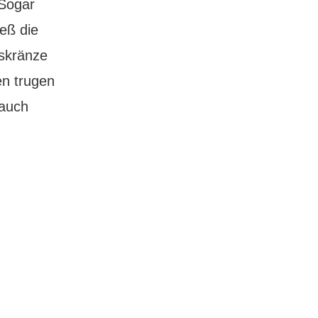
 Sogar
eß die
tskränze
en trugen
 auch