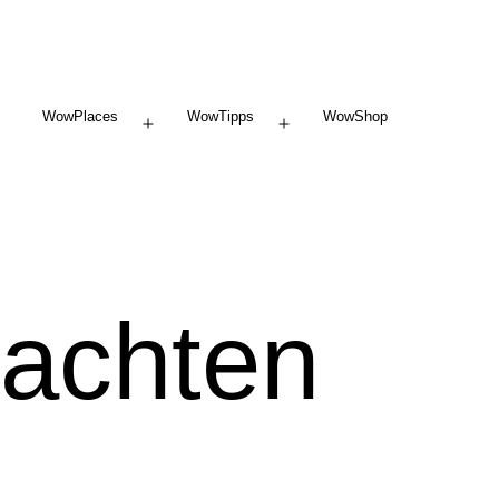
WowPlaces
WowTipps
WowShop
Menü
Menü
öffnen
öffnen
achten