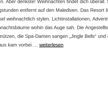
en. Aber denkste! Weihnachten findet dich überall.
gstunden entfernt auf den Malediven. Das Resort li
el weihnachtlich stylen. Lichtinstallationen, Adven
nachtsbäume wohin das Auge sah. Die Angestellt
mützen, die Spa-Damen sangen „Jingle Bells“ und
Weihnachten
laus kam vorbei.…
weiterlesen
unter
Palmen:
Malediven