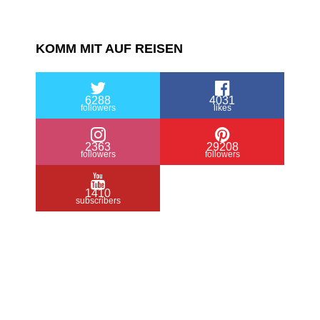
KOMM MIT AUF REISEN
6288
4031
followers
likes
2363
29208
followers
followers
1410
subscribers
/ Free WordPress Plugins and WordPress
Themes by
Silicon Themes
. Join us right