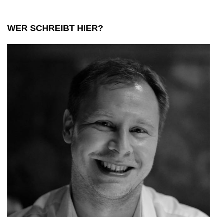
heut
aus
WER SCHREIBT HIER?