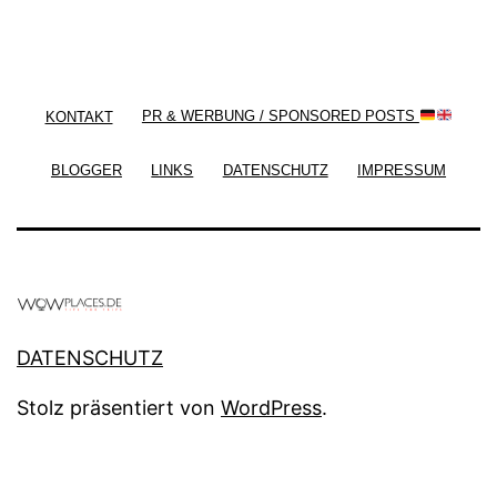
/ Free WordPress Plugins and WordPress Themes
by
Silicon Themes
. Join us right now!
KONTAKT
PR & WERBUNG / SPONSORED POSTS
BLOGGER
LINKS
DATENSCHUTZ
IMPRESSUM
DATENSCHUTZ
Stolz präsentiert von
WordPress
.