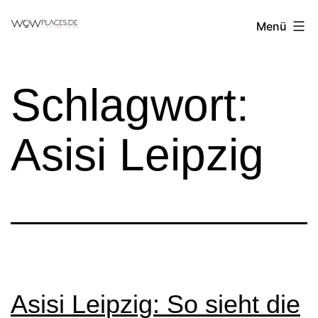
Zum
Reiseblog
Menü
Inhalt
WowPlaces.de
springen
Schlagwort:
Asisi Leipzig
Asisi Leipzig: So sieht die