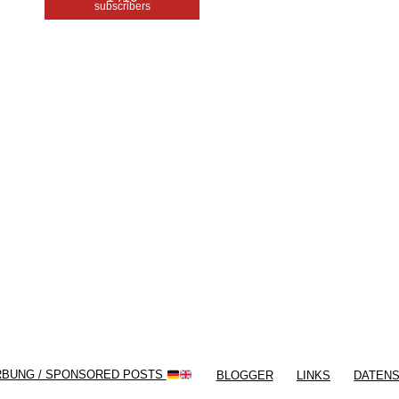
subscribers
/ Free WordPress Plugins and WordPress
Themes by
Silicon Themes
. Join us right
now!
RBUNG / SPONSORED POSTS
BLOGGER
LINKS
DATEN