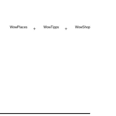
WowPlaces
WowTipps
WowShop
Menü
Menü
öffnen
öffnen