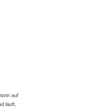
orin auf
d läuft,