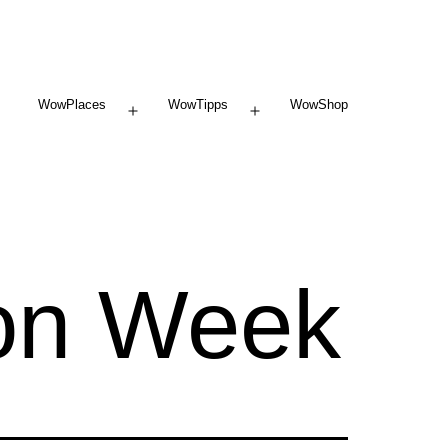
WowPlaces
WowTipps
WowShop
Menü
Menü
öffnen
öffnen
on Week