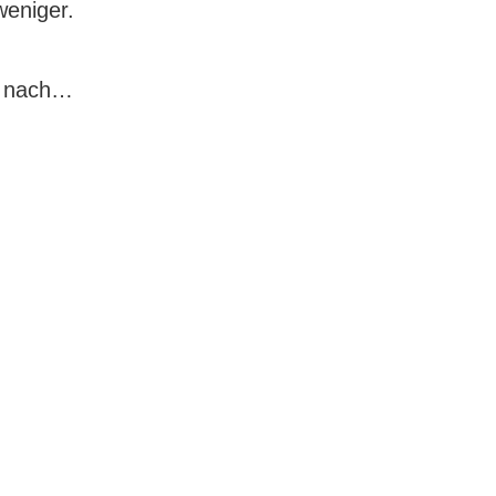
weniger.
Mailand
as nach…
Fashion
Week:
CrazyStupidLove