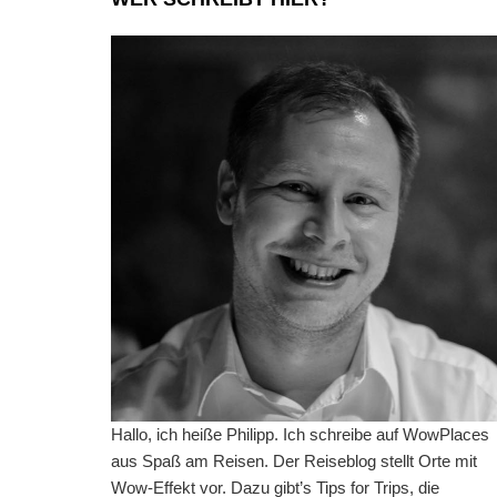
Hallo, ich heiße Philipp. Ich schreibe auf WowPlaces
aus Spaß am Reisen. Der Reiseblog stellt Orte mit
Wow-Effekt vor. Dazu gibt’s Tips for Trips, die