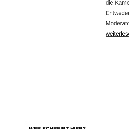
die Kamer
Entweder
Moderato
weiterle
WER SCHREIBT HIER?