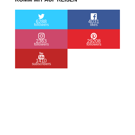
6288
4031
followers
likes
2363
29208
followers
followers
1410
subscribers
/ Free WordPress Plugins and WordPress
Themes by
Silicon Themes
. Join us right
now!