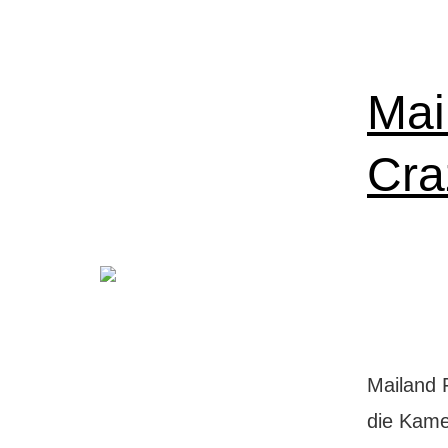
Mai
Cra
Mailand 
die Kamer