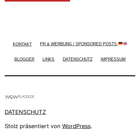
/ Free WordPress Plugins and WordPress Themes
by
Silicon Themes
. Join us right now!
KONTAKT
PR & WERBUNG / SPONSORED POSTS
BLOGGER
LINKS
DATENSCHUTZ
IMPRESSUM
DATENSCHUTZ
Stolz präsentiert von
WordPress
.