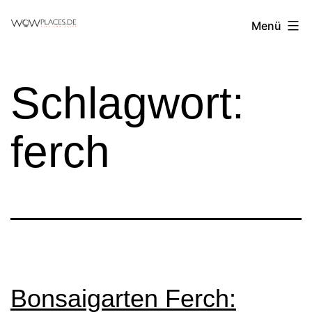
Zum
Reiseblog
Menü
Inhalt
WowPlaces.de
springen
Schlagwort:
ferch
Bonsaigarten Ferch: