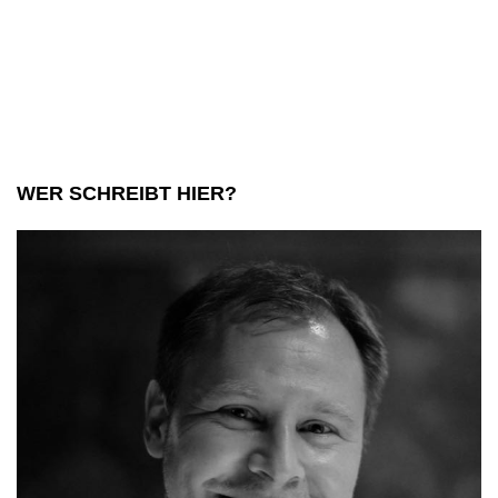
Relaxen
im
Großstadtds
WER SCHREIBT HIER?