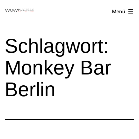
Zum
Reiseblog
Menü
Inhalt
WowPlaces.de
springen
Schlagwort:
Monkey Bar
Berlin