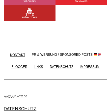
followers
followers
1410
subscribers
/ Free WordPress Plugins and WordPress Themes
by
Silicon Themes
. Join us right now!
KONTAKT
PR & WERBUNG / SPONSORED POSTS
BLOGGER
LINKS
DATENSCHUTZ
IMPRESSUM
DATENSCHUTZ