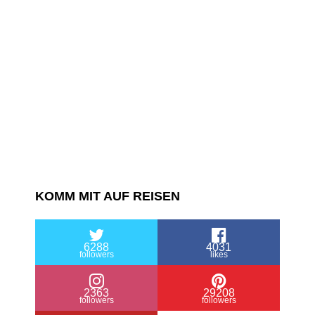
Semperoper
vs.
Deutsche
Oper
KOMM MIT AUF REISEN
6288
4031
followers
likes
2363
29208
followers
followers