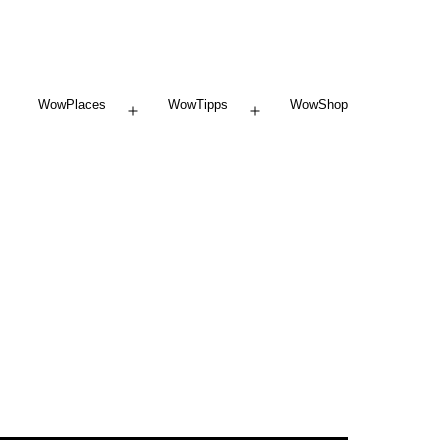
WowPlaces
WowTipps
WowShop
Menü
Menü
öffnen
öffnen