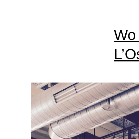
Wo 
L’O