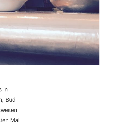
 in
en, Bud
zweiten
sten Mal