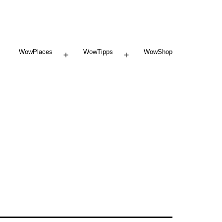
WowPlaces
WowTipps
WowShop
Menü
Menü
öffnen
öffnen