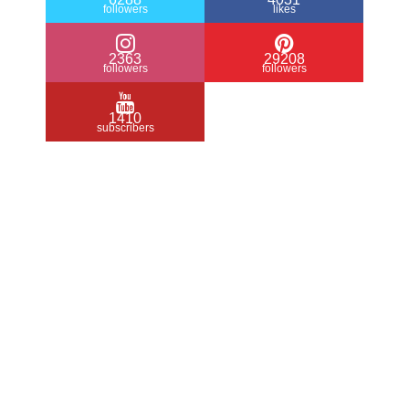
followers
likes
2363
29208
followers
followers
1410
subscribers
/ Free WordPress Plugins and WordPress
Themes by
Silicon Themes
. Join us right
now!