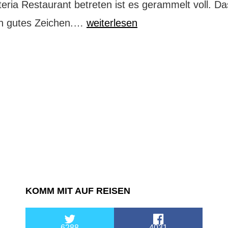
eria Restaurant betreten ist es gerammelt voll. Das
Wo
n gutes Zeichen.…
weiterlesen
ist
die
Mama
in
der
L’Osteria?
KOMM MIT AUF REISEN
6288
4031