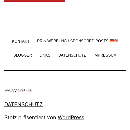
/ Free WordPress Plugins and WordPress Themes
by
Silicon Themes
. Join us right now!
KONTAKT
PR & WERBUNG / SPONSORED POSTS
BLOGGER
LINKS
DATENSCHUTZ
IMPRESSUM
DATENSCHUTZ
Stolz präsentiert von
WordPress
.