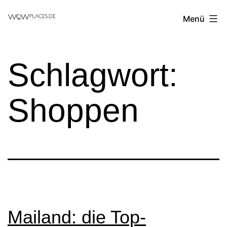
Zum
Reiseblog
Menü
Inhalt
WowPlaces.de
springen
Schlagwort:
Shoppen
Mailand: die Top-