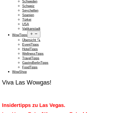
Schweden
Schweiz
Seychellen
Spanien
Türkei
USA
Vatikanstadt
Menü
WowTipps
öffnen
Übersicht 🔍
EventTipps
HotelTipps
WellnessTipps
TravelTipps
GastroBerlinTipps
FoodTipps
WowShop
Viva Las Wowgas!
Insidertipps zu Las Vegas.