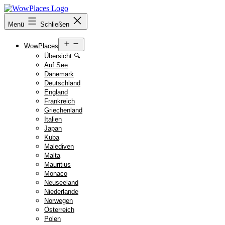
Zum
Inhalt
Reiseblog
Menü
Schließen
springen
WowPlaces.de
Menü
WowPlaces
öffnen
Übersicht 🔍
Auf See
Dänemark
Deutschland
England
Frankreich
Griechenland
Italien
Japan
Kuba
Malediven
Malta
Mauritius
Monaco
Neuseeland
Niederlande
Norwegen
Österreich
Polen