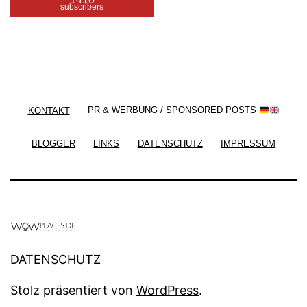
subscribers
/ Free WordPress Plugins and WordPress Themes
by
Silicon Themes
. Join us right now!
KONTAKT
PR & WERBUNG / SPONSORED POSTS
BLOGGER
LINKS
DATENSCHUTZ
IMPRESSUM
DATENSCHUTZ
Stolz präsentiert von
WordPress
.