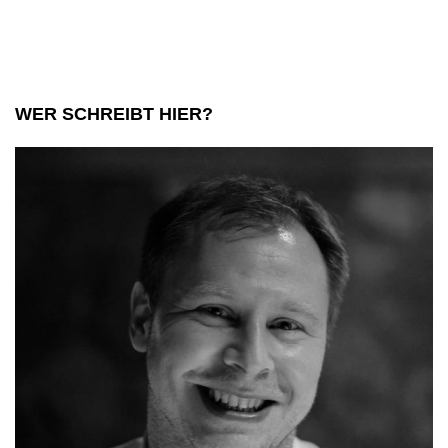
alles
über
den
WER SCHREIBT HIER?
ESTA
Antrag