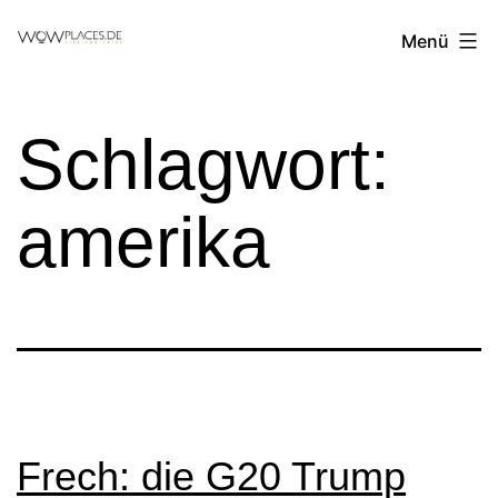
Zum
Reiseblog
Menü
Inhalt
WowPlaces.de
springen
Schlagwort:
amerika
Frech: die G20 Trump