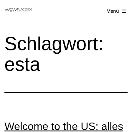
Zum
Reiseblog
Menü
Inhalt
WowPlaces.de
springen
Schlagwort:
esta
Welcome to the US: alles