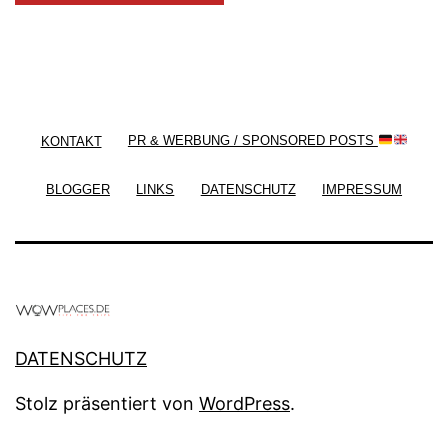
/ Free WordPress Plugins and WordPress Themes
by
Silicon Themes
. Join us right now!
KONTAKT
PR & WERBUNG / SPONSORED POSTS
BLOGGER
LINKS
DATENSCHUTZ
IMPRESSUM
DATENSCHUTZ
Stolz präsentiert von
WordPress
.