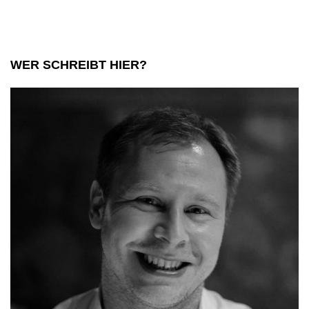
alles
über
den
WER SCHREIBT HIER?
ESTA
Antrag