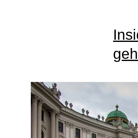
Ins
geh