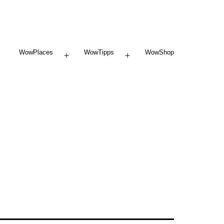
WowPlaces
WowTipps
WowShop
Menü
Menü
öffnen
öffnen