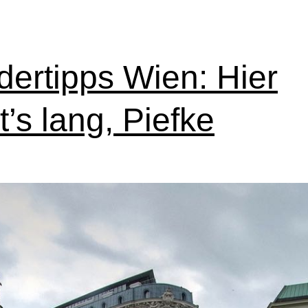
idertipps Wien: Hier
t’s lang, Piefke