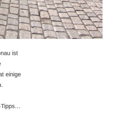
nau ist
e
t einige
n.
Insidertipps
w-Tipps…
Wien:
Hier