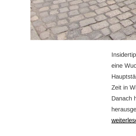
Insiderti
eine Wuch
Hauptstä
Zeit in W
Danach h
herausge
weiterle