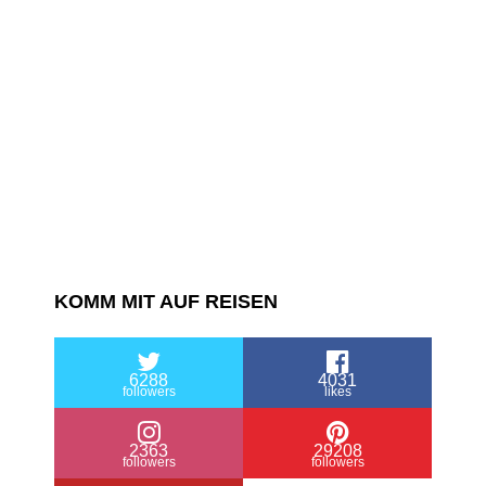
KOMM MIT AUF REISEN
6288
4031
followers
likes
2363
29208
followers
followers