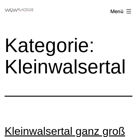
Zum
Reiseblog
Menü
Inhalt
WowPlaces.de
springen
Kategorie:
Kleinwalsertal
Kleinwalsertal ganz groß