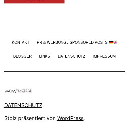
/ Free WordPress Plugins and WordPress Themes
by
Silicon Themes
. Join us right now!
KONTAKT
PR & WERBUNG / SPONSORED POSTS
BLOGGER
LINKS
DATENSCHUTZ
IMPRESSUM
DATENSCHUTZ
Stolz präsentiert von
WordPress
.