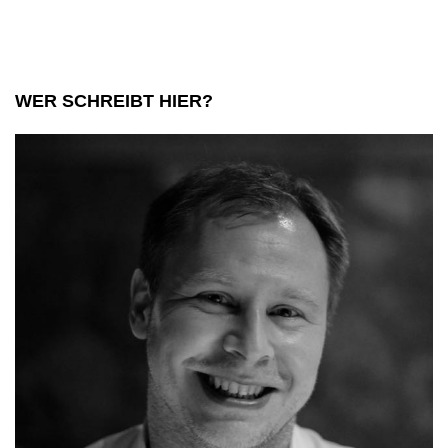
den
Yeti
fotografierte
WER SCHREIBT HIER?