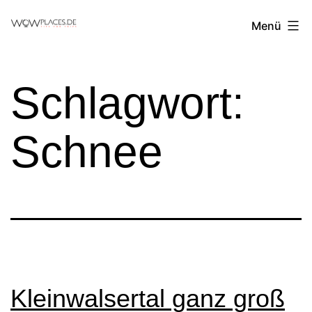
Zum
Reiseblog
Menü
Inhalt
WowPlaces.de
springen
Schlagwort:
Schnee
Kleinwalsertal ganz groß