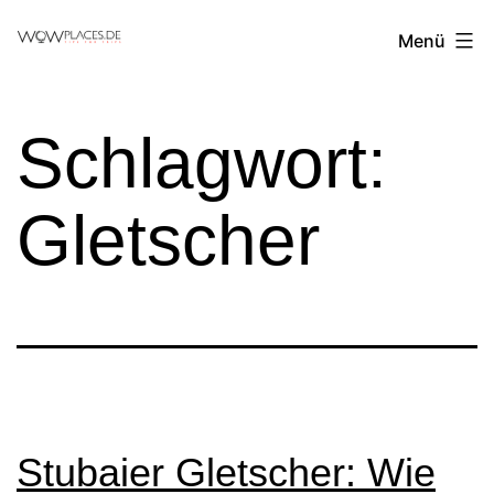
Zum
Reiseblog
Menü
Inhalt
WowPlaces.de
springen
Schlagwort:
Gletscher
Stubaier Gletscher: Wie