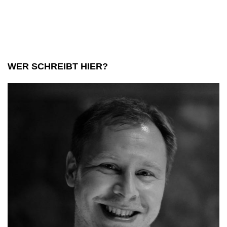
ich
den
Yeti
fotografierte
WER SCHREIBT HIER?