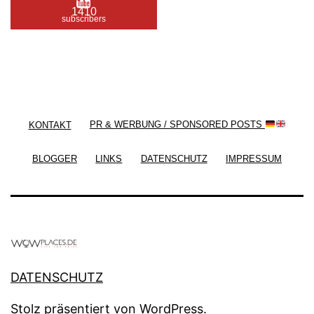
1410
subscribers
/ Free WordPress Plugins and WordPress Themes
by
Silicon Themes
. Join us right now!
KONTAKT
PR & WERBUNG / SPONSORED POSTS
BLOGGER
LINKS
DATENSCHUTZ
IMPRESSUM
DATENSCHUTZ
Stolz präsentiert von
WordPress
.