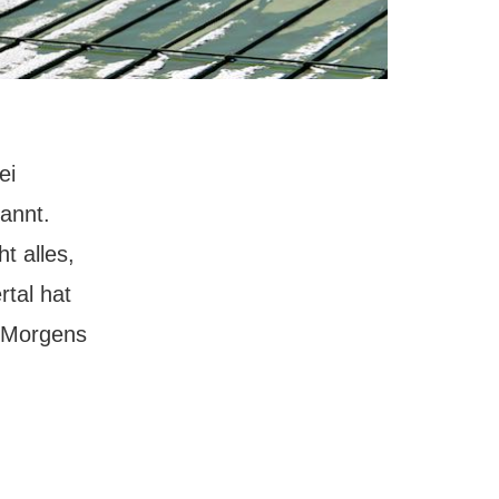
ei
kannt.
t alles,
rtal hat
. Morgens