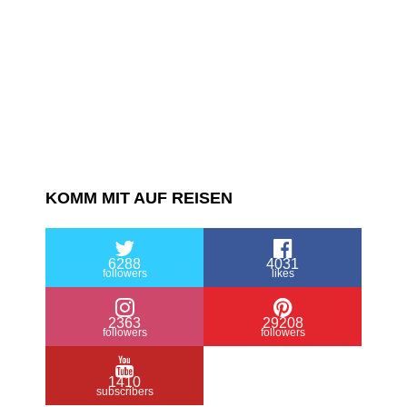
KOMM MIT AUF REISEN
6288
4031
followers
likes
2363
29208
followers
followers
1410
subscribers