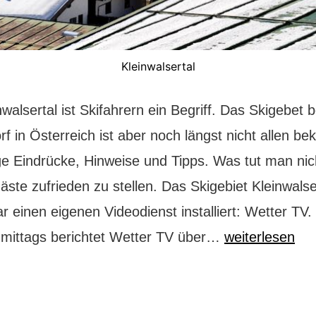
Kleinwalsertal
walsertal ist Skifahrern ein Begriff. Das Skigebet b
f in Österreich ist aber noch längst nicht allen be
ge Eindrücke, Hinweise und Tipps. Was tut man nich
ste zufrieden zu stellen. Das Skigebiet Kleinwalse
ar einen eigenen Videodienst installiert: Wetter TV
Kleinwalsertal
mittags berichtet Wetter TV über…
weiterlesen
ganz
groß