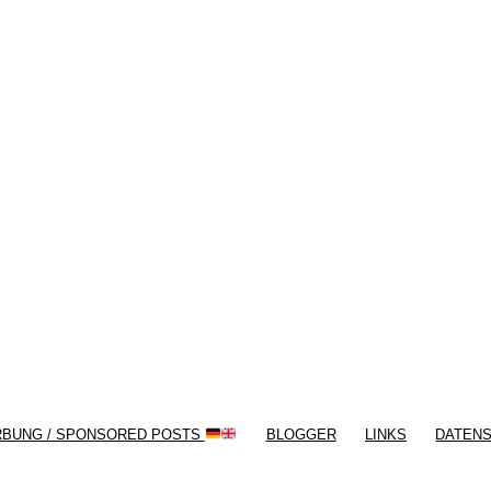
/ Free WordPress Plugins and WordPress
Themes by
Silicon Themes
. Join us right
now!
RBUNG / SPONSORED POSTS
BLOGGER
LINKS
DATEN