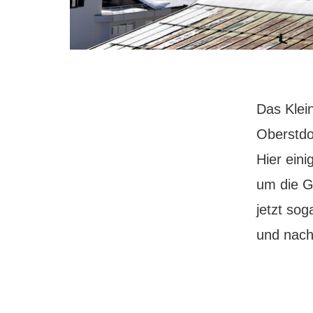
Das Klein
Oberstdor
Hier eini
um die Gä
jetzt sog
und nach