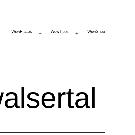
WowPlaces
WowTipps
WowShop
Menü
Menü
öffnen
öffnen
alsertal