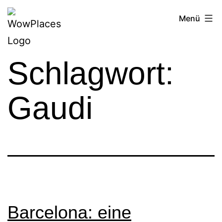
Zum
Reiseblog
Menü
Inhalt
WowPlaces.de
springen
Schlagwort:
Gaudi
Barcelona: eine