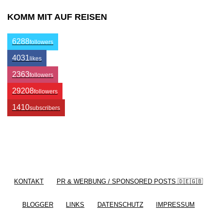
KOMM MIT AUF REISEN
6288
followers
4031
likes
2363
followers
29208
followers
1410
subscribers
/ Free WordPress Plugins and WordPress Themes
by
Silicon Themes
. Join us right now!
KONTAKT
PR & WERBUNG / SPONSORED POSTS 🇩🇪🇬🇧
BLOGGER
LINKS
DATENSCHUTZ
IMPRESSUM