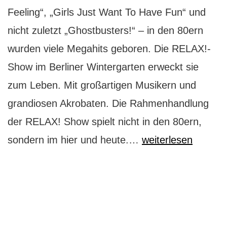
Feeling“, „Girls Just Want To Have Fun“ und
nicht zuletzt „Ghostbusters!“ – in den 80ern
wurden viele Megahits geboren. Die RELAX!-
Show im Berliner Wintergarten erweckt sie
zum Leben. Mit großartigen Musikern und
grandiosen Akrobaten. Die Rahmenhandlung
der RELAX! Show spielt nicht in den 80ern,
Wintergarten:
sondern im hier und heute.…
weiterlesen
die
80er
rocken
Berlin