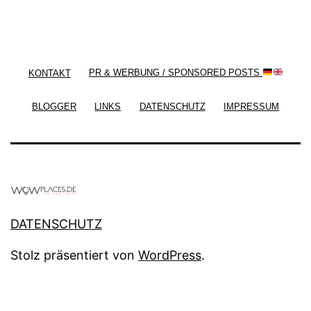
/ Free WordPress Plugins and WordPress Themes
by
Silicon Themes
. Join us right now!
KONTAKT
PR & WERBUNG / SPONSORED POSTS
BLOGGER
LINKS
DATENSCHUTZ
IMPRESSUM
DATENSCHUTZ
Stolz präsentiert von
WordPress
.