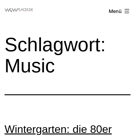
Zum
Reiseblog
Menü
Inhalt
WowPlaces.de
springen
Schlagwort:
Music
Wintergarten: die 80er