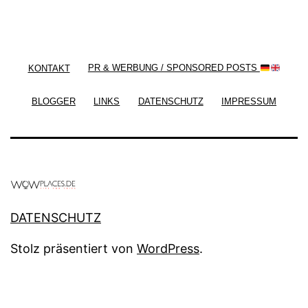
/ Free WordPress Plugins and WordPress Themes
by
Silicon Themes
. Join us right now!
KONTAKT
PR & WERBUNG / SPONSORED POSTS
BLOGGER
LINKS
DATENSCHUTZ
IMPRESSUM
DATENSCHUTZ
Stolz präsentiert von
WordPress
.