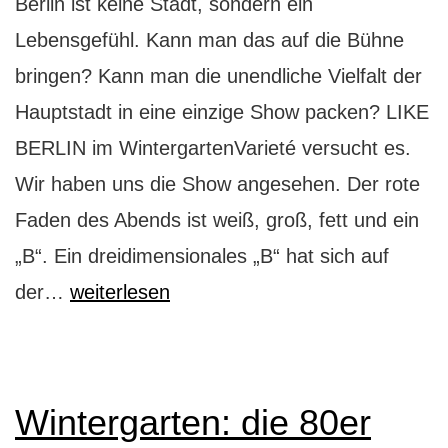
Berlin ist keine Stadt, sondern ein
Lebensgefühl. Kann man das auf die Bühne
bringen? Kann man die unendliche Vielfalt der
Hauptstadt in eine einzige Show packen? LIKE
BERLIN im WintergartenVarieté versucht es.
Wir haben uns die Show angesehen. Der rote
Faden des Abends ist weiß, groß, fett und ein
„B“. Ein dreidimensionales „B“ hat sich auf
LIKE
der…
weiterlesen
BERLIN:
die
Stadt
Wintergarten: die 80er
als