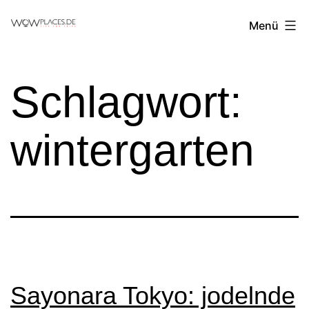
Zum
Reiseblog
Menü
Inhalt
WowPlaces.de
springen
Schlagwort:
wintergarten
Sayonara Tokyo: jodelnde