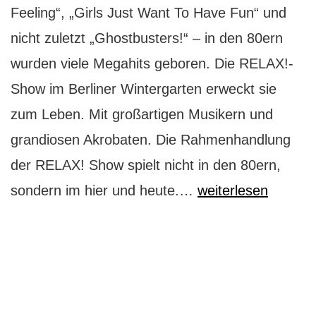
Feeling“, „Girls Just Want To Have Fun“ und
nicht zuletzt „Ghostbusters!“ – in den 80ern
wurden viele Megahits geboren. Die RELAX!-
Show im Berliner Wintergarten erweckt sie
zum Leben. Mit großartigen Musikern und
grandiosen Akrobaten. Die Rahmenhandlung
der RELAX! Show spielt nicht in den 80ern,
Wintergarten:
sondern im hier und heute.…
weiterlesen
die
80er
rocken
Berlin