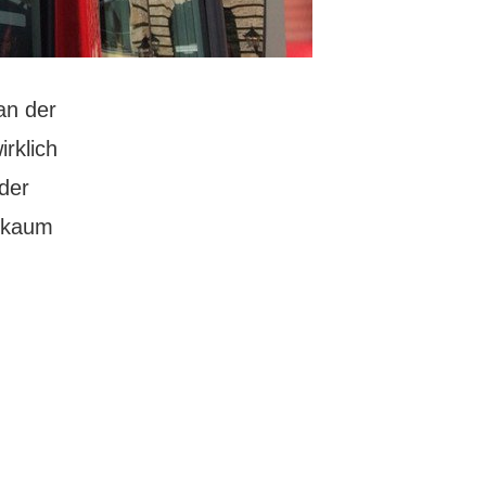
an der
rklich
 der
s kaum