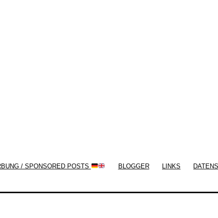
Themes by
Silicon Themes
. Join us right
now!
RBUNG / SPONSORED POSTS
BLOGGER
LINKS
DATEN