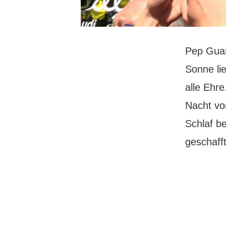
Pep Guar
Sonne li
alle Ehre
Nacht vo
Schlaf b
geschaff