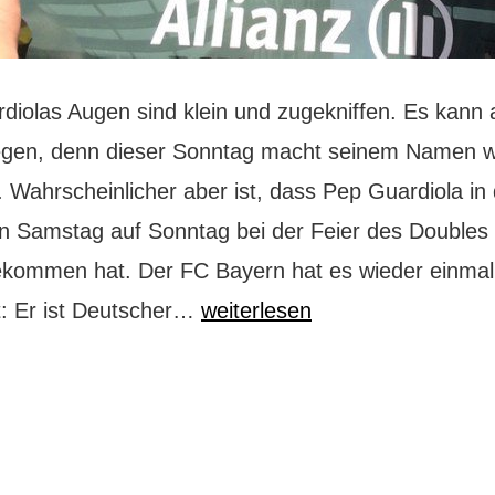
diolas Augen sind klein und zugekniffen. Es kann 
egen, denn dieser Sonntag macht seinem Namen wi
. Wahrscheinlicher aber ist, dass Pep Guardiola in
n Samstag auf Sonntag bei der Feier des Double
ekommen hat. Der FC Bayern hat es wieder einmal
So
t: Er ist Deutscher…
weiterlesen
feiern
die
Bayern:
Double-