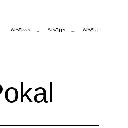
WowPlaces
WowTipps
WowShop
Menü
Menü
öffnen
öffnen
okal