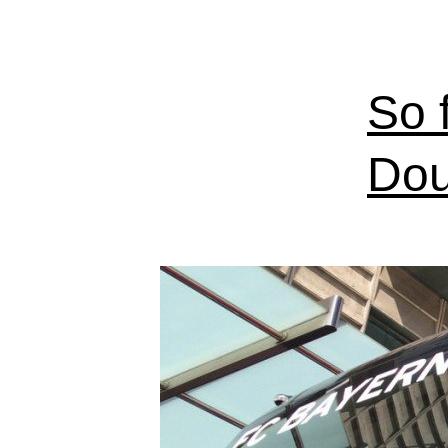
So 
Dou