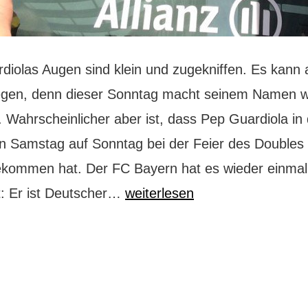
diolas Augen sind klein und zugekniffen. Es kann 
egen, denn dieser Sonntag macht seinem Namen wi
. Wahrscheinlicher aber ist, dass Pep Guardiola in
n Samstag auf Sonntag bei der Feier des Double
ekommen hat. Der FC Bayern hat es wieder einmal
So
t: Er ist Deutscher…
weiterlesen
feiern
die
Bayern:
Double-