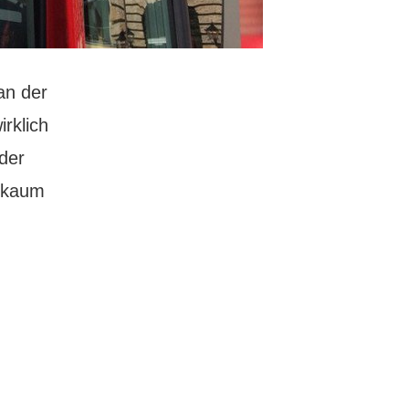
an der
rklich
 der
s kaum