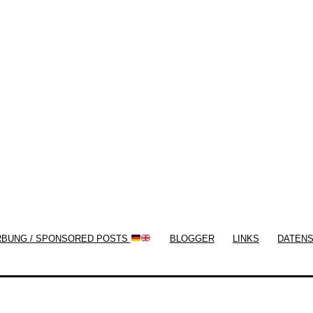
Themes by
Silicon Themes
. Join us right
now!
RBUNG / SPONSORED POSTS
BLOGGER
LINKS
DATEN