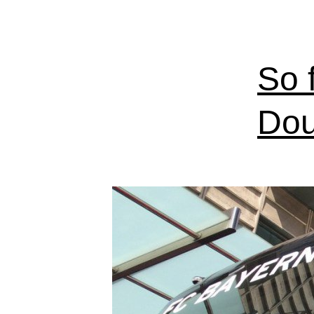
So 
Dou