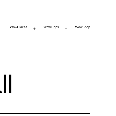
WowPlaces
WowTipps
WowShop
Menü
Menü
öffnen
öffnen
ll