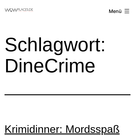
Zum
Reiseblog
Menü
Inhalt
WowPlaces.de
springen
Schlagwort:
DineCrime
Krimidinner: Mordsspaß