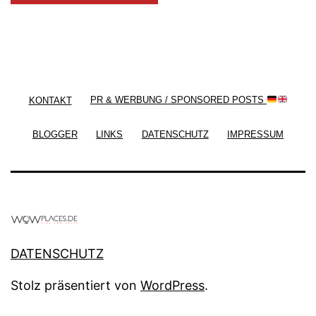
/ Free WordPress Plugins and WordPress Themes
by
Silicon Themes
. Join us right now!
KONTAKT
PR & WERBUNG / SPONSORED POSTS
BLOGGER
LINKS
DATENSCHUTZ
IMPRESSUM
DATENSCHUTZ
Stolz präsentiert von
WordPress
.