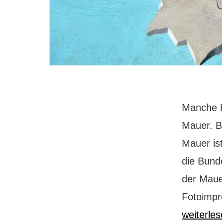
Manche K
Mauer. B
Mauer is
die Bund
der Maue
Fotoimpr
weiterle