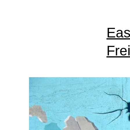
Eas
Fre