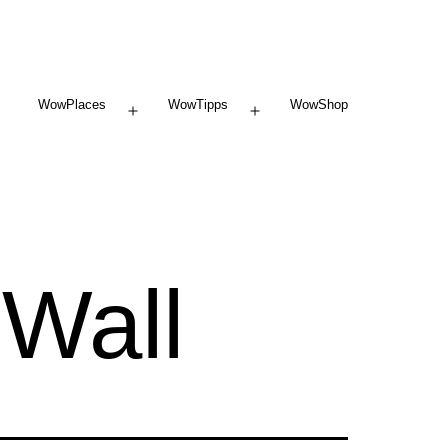
WowPlaces
WowTipps
WowShop
Menü
Menü
öffnen
öffnen
 Wall