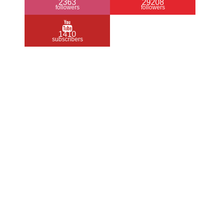
2363
29208
followers
followers
1410
subscribers
/ Free WordPress Plugins and WordPress
Themes by
Silicon Themes
. Join us right
now!