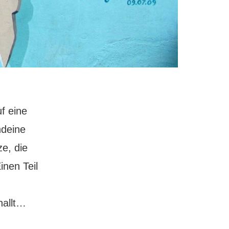
f eine
ndeine
e, die
inen Teil
East
nallt…
Side