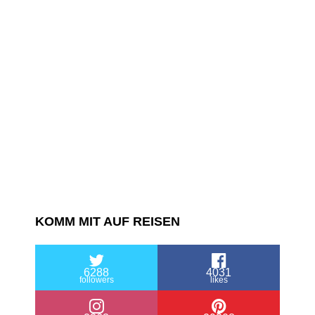
KOMM MIT AUF REISEN
6288
4031
followers
likes